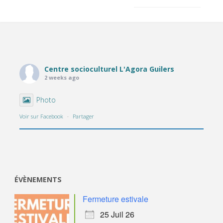
o
n
k
Centre socioculturel L'Agora Guilers
2 weeks ago
Photo
Voir sur Facebook
·
Partager
ÉVÈNEMENTS
Fermeture estivale
25 Juil 26