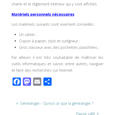
charte et le règlement intérieur qui y sont affichés.
Matériels personnels nécessaires
Les matériels suivants sont vivement conseillés :
Un cahier ;
Crayon à papier, stylo et surligneur ;
Gros classeur avec des pochettes plastifiées ;
Par ailleurs il est très souhaitable de maîtriser les
outils informatiques et savoir, entre autres, naviguer
et faire des recherches sur Internet.
F
M
E
P
ac
as
m
ar
e
to
ail
ta
b
d
g
Généalogie – Qu’est ce que la généalogie ?
o
o
er
Pause café